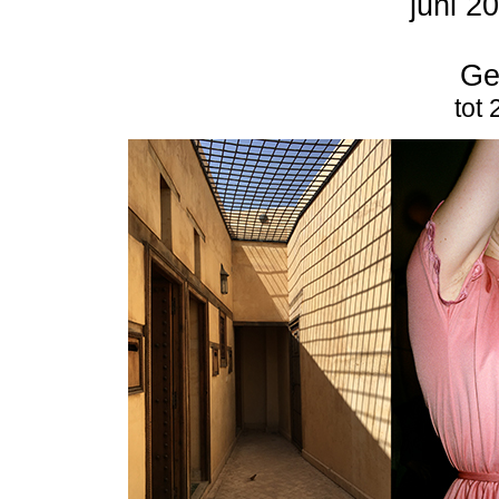
juni 2
Ge
tot 