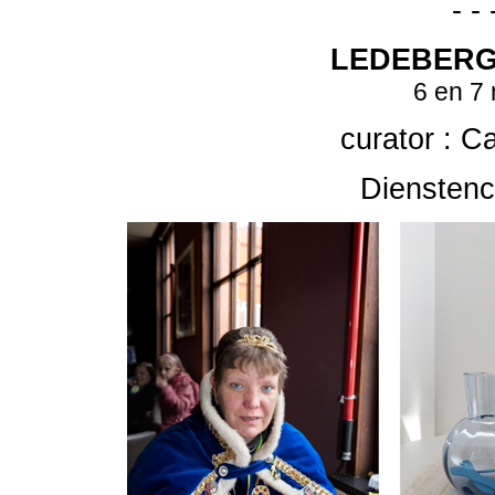
- - 
LEDEBER
6 en 7
curator : C
Diensten