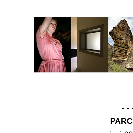
- - 
PARC